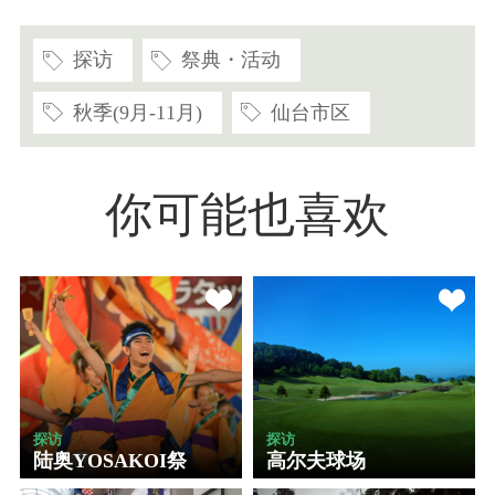
探访
祭典・活动
秋季(9月-11月)
仙台市区
你可能也喜欢
探访
探访
陆奥YOSAKOI祭
高尔夫球场