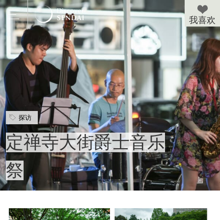
探访
定禅寺大街爵士音乐
祭