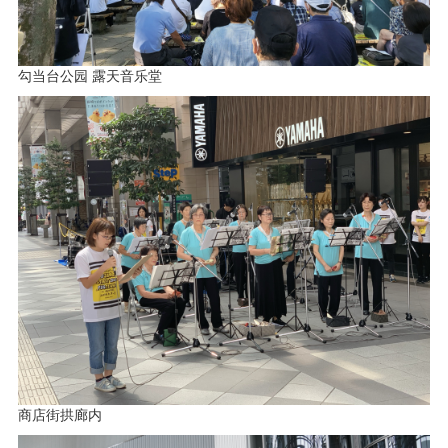
勾当台公园 露天音乐堂
商店街拱廊内