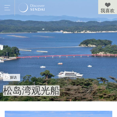
探访
松岛湾观光船