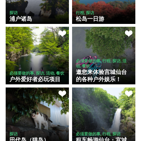
探访
行程, 探访
浦户诸岛
松岛一日游
必须要做的事, 行程, 探访, 活
动, 餐饮
邀您来体验宫城仙台
必须要做的事, 探访, 活动, 餐饮
户外爱好者必玩项目
的各种户外娱乐！
探访
必须要做的事, 行程, 探访
田代岛（猫岛）
租车畅游仙台・宫城