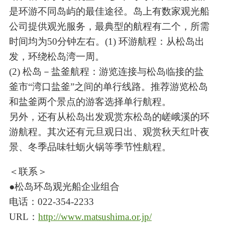
是环游不同岛屿的最佳途径。岛上有数家观光船
公司提供观光服务，最典型的航程有二个，所需
时间均为50分钟左右。(1) 环游航程：从松岛出
发，环绕松岛湾一周。
(2) 松岛－盐釜航程：游览连接与松岛临接的盐
釜市“湾口盐釜”之间的单行线路。推荐游览松岛
和盐釜两个景点的游客选择单行航程。
另外，还有从松岛出发观赏东松岛的嵯峨溪的环
游航程。其次还有元旦观日出、观赏秋天红叶夜
景、冬季品味牡蛎火锅等季节性航程。
＜联系＞
●松岛环岛观光船企业组合
电话：022-354-2233
URL：
http://www.matsushima.or.jp/