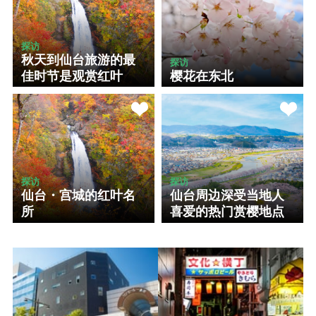
探访
秋天到仙台旅游的最
探访
佳时节是观赏红叶
樱花在东北
探访
探访
仙台・宫城的红叶名
仙台周边深受当地人
所
喜爱的热门赏樱地点