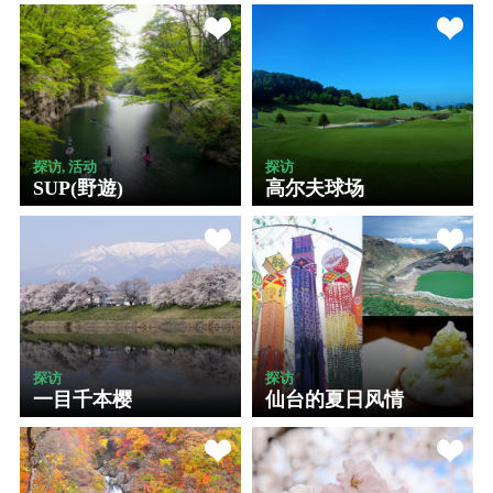
探访, 活动
探访
SUP(野遊)
高尔夫球场
探访
探访
一目千本樱
仙台的夏日风情