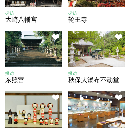
探访
探访
大崎八幡宫
轮王寺
探访
探访
东照宫
秋保大瀑布不动堂