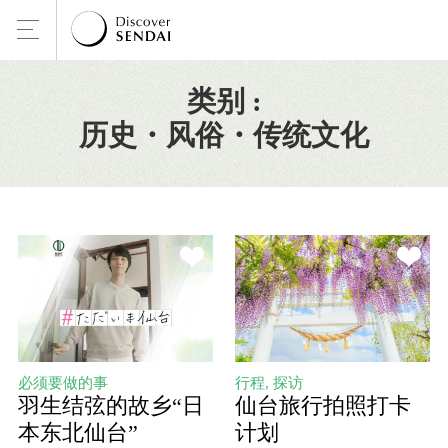
类别 :
历史・风俗・传统文化
必须要做的事
行程, 探访
羽生结弦的故乡“日
仙台旅行拍照打卡
本东北仙台”
计划