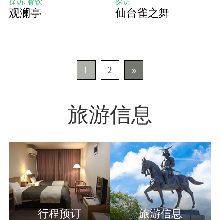
探访, 餐饮
探访
观澜亭
仙台雀之舞
1
2
»
旅游信息
行程预订
旅游信息