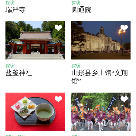
探访
探访
瑞严寺
圆通院
探访
探访
盐釜神社
山形县乡土馆“文翔
馆”