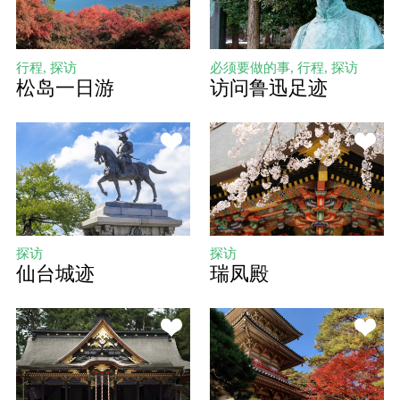
行程, 探访
必须要做的事, 行程, 探访
松岛一日游
访问鲁迅足迹
探访
探访
仙台城迹
瑞凤殿