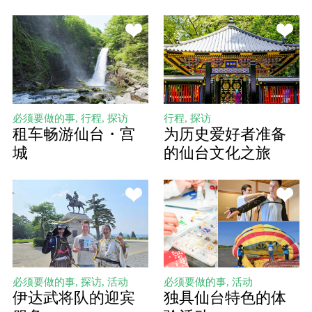
必须要做的事, 行程, 探访
行程, 探访
租车畅游仙台・宫
为历史爱好者准备
城
的仙台文化之旅
必须要做的事, 探访, 活动
必须要做的事, 活动
伊达武将队的迎宾
独具仙台特色的体